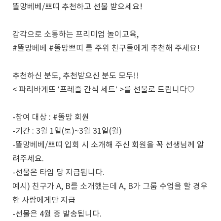
똘망베베/쁘띠 추천하고 선물 받으세요!
감각으로 소통하는 프리미엄 놀이교육,
#똘망베베 #똘망쁘띠 를 주위 친구들에게 추천해 주세요!
추천하신 분도, 추천받으신 분도 모두!!
< 파리바게뜨 ‘프레즐 간식 세트‘ >를 선물로 드립니다♡
-참여 대상 : #똘망 회원
-기간 : 3월 1일(토)~3월 31일(월)
-똘망베베/쁘띠 입회 시 소개해 주신 회원을 꼭 선생님께 알
려주세요.
-선물은 타임 당 지급됩니다.
예시) 친구가 A, B를 소개했는데 A, B가 그룹 수업을 할 경우
한 사람에게만 지급
-선물은 4월 중 발송됩니다.