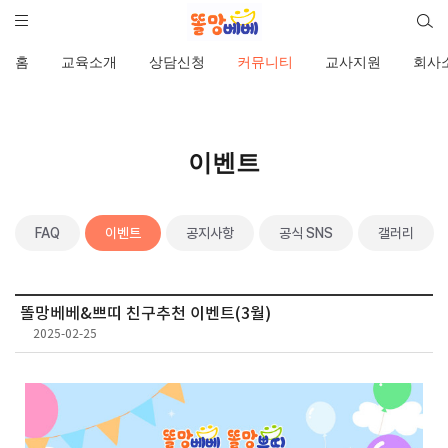
홈
교육소개
상담신청
커뮤니티
교사지원
회사
이벤트
FAQ
이벤트
공지사항
공식 SNS
갤러리
똘망베베&쁘띠 친구추천 이벤트(3월)
2025-02-25