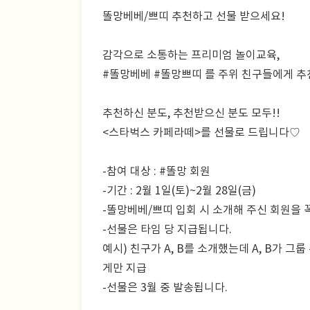
똘망베베/쁘띠 추천하고 선물 받으세요!
감각으로 소통하는 프리미엄 놀이교육,
#똘망베베 #똘망쁘띠 를 주위 친구들에게 추
추천하신 분도, 추천받으신 분도 모두!!
<스타벅스 카페라떼>를 선물로 드립니다♡
-참여 대상 : #똘망 회원
-기간 : 2월 1일(토)~2월 28일(금)
-똘망베베/쁘띠 입회 시 소개해 주신 회원을 
-선물은 타임 당 지급됩니다.
예시) 친구가 A, B를 소개했는데 A, B가 그
게만 지급
-선물은 3월 중 발송됩니다.