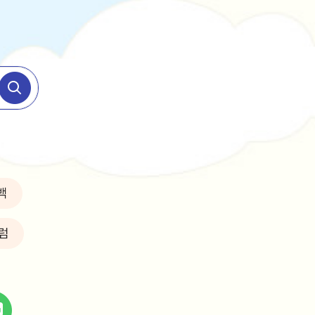
택
백
럼