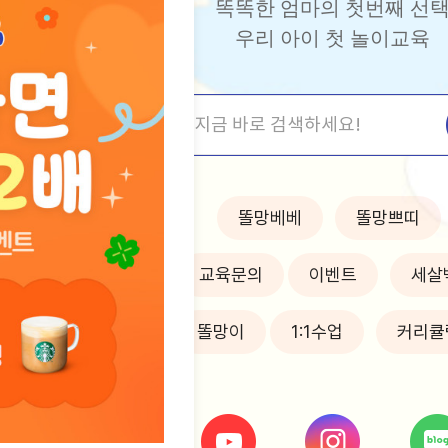
똑똑한 엄마의 첫번째 선
우리 아이 첫 놀이교육
똘망베베
똘망쁘띠
교육문의
이벤트
세살
똘망이
1:1수업
커리큘