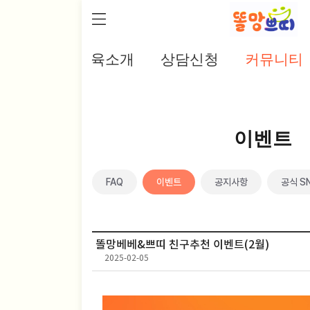
홈
교육소개
상담신청
커뮤니티
이벤트
FAQ
이벤트
공지사항
공식 S
똘망베베&쁘띠 친구추천 이벤트(2월)
2025-02-05