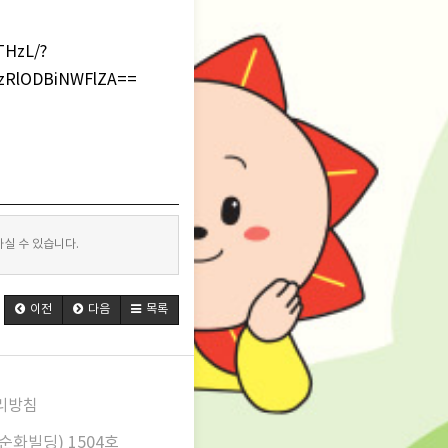
THzL/?
MzRlODBiNWFlZA==
실 수 있습니다.
이전
다음
목록
리방침
순화빌딩) 1504호