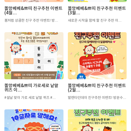
똘망베베&쁘띠 친구추천 이벤트
똘망베베&쁘띠 친구추천 이벤트
(4월…
(3월…
봄처럼 상큼한 친구 추천 이벤트! 방…
새로운 시작을 함께 할 친구 추천 이…
똘망베베&쁘띠 가로세로 낱말
똘망베베&쁘띠 친구추천 이벤트
퀴즈 이…
(2월…
#설날 맞이 가로 세로 낱말 퀴즈 #…
발렌타인데이 친구추천 이벤트! 방문수…